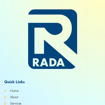
Quick Links
Home
About
Services